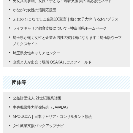
男女共同参画、女性・子ども・若者支援 美の国あきたネット
かながわ女性の活躍応援団
ふじのくに なでしこ企業100宣言｜働く女子大学 うるおいプラス
ライフキャリア教育支援について - 神奈川県ホームページ
埼玉県が働く女性と企業＆男性の架け橋になります！埼玉版ウーマ
ノミクスサイト
埼玉県女性キャリアセンター
企業と人が出会う場所 OSAKAしごとフィールド
団体等
公益財団法人 21世紀職業財団
中央職業能力開発協会（JAVADA）
NPO JCCA｜日本キャリア・コンサルタント協会
女性就業支援バックアップナビ