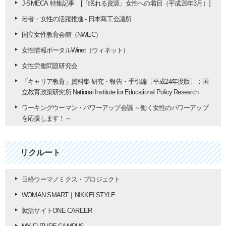
J-SMECA 特集記事 [「眠れる資源」女性への着目（平成26年3月）]
若者・女性の活躍推進 - 日本商工会議所
国立女性教育会館（NWEC）
女性情報ポータルWinet（ウィネット
）
女性労働問題研究会
「キャリア教育」資料集 研究・報告・手引編〔平成24年度版〕：国
立教育政策研究所 National Institute for Educational
Policy Research
ワーキングウーマン・パワーアップ会議 ～働く女性のパワーアップ
を応援します！～
リクルート
日経ウーマノミクス・プロジェクト
WOMAN SMART｜NIKKEI STYLE
就活サイトONE CAREER