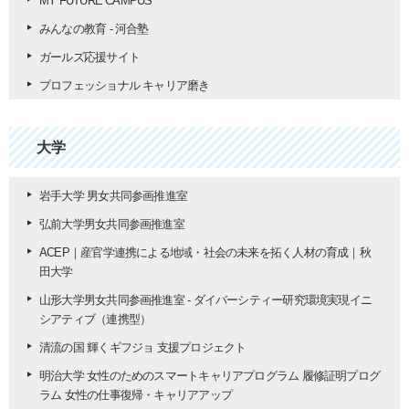
MY FUTURE CAMPUS
みんなの教育 - 河合塾
ガールズ応援サイト
プロフェッショナル キャリア磨き
大学
岩手大学 男女共同参画推進室
弘前大学男女共同参画推進室
ACEP｜産官学連携による地域・社会の未来を拓く人材の育成｜秋
田大学
山形大学男女共同参画推進室 - ダイバーシティー研究環境実現イニ
シアティブ（連携型）
清流の国 輝くギフジョ 支援プロジェクト
明治大学 女性のためのスマートキャリアプログラム 履修証明プログ
ラム 女性の仕事復帰・キャリアアップ